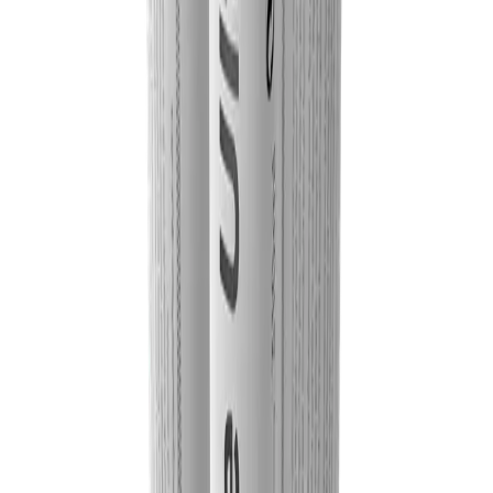
pièce. Flexi Glue Ultra a été conçu en collaboration avec les
principaux professionnels de l'industrie chimique. Les tests ont
révélé une excellente résistance et polyvalence lorsqu'ils sont
appliqués à une gamme de matériaux.
Préparation :
Les surfaces à coller doivent être sèches, propres et exemptes de
poussière et de graisse.
Collage :
Appliquer uniformément l'adhésif à l'aide d'un pistolet à main ou à
pression sur les surfaces à coller. Rejoignez-les immédiatement.
L'épaisseur de la couche dépend de la consistance des matériaux à
coller. Une application unilatérale est possible. Dans ce cas, joindre
les pièces avant formation d'une peau à la surface de la couche