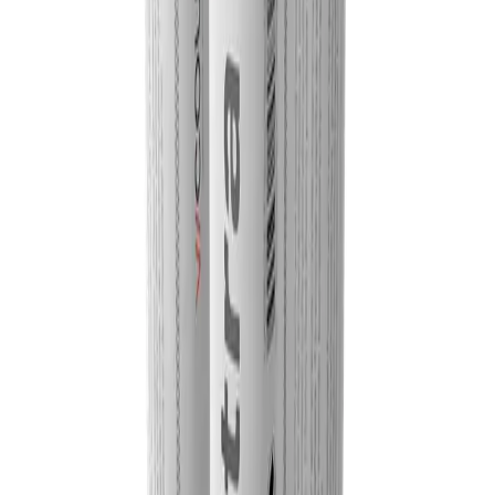
Les points essentiels pour comprendre l'usage, le positionnement et
les avantages de cette référence.
Description :
La Flexi Glue Ultra de Vicoustic est conçue pour être utilisée avec
une variété de matériaux. Sa composition chimique est non
agressive, et donc certifiée conformément à la législation européenne
la plus récente, permettant à Flexi Glue Ultra d'être utilisé dans
n'importe quel environnement.
Flexi Glue Ultra est également parfait pour une utilisation avec les
solutions Vicoustic en polyuréthane (mousse) ou en polystyrène
(EPS), assurant leur application correcte et sûre sur les surfaces d'une