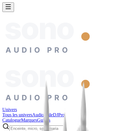
sono
AUDIO PRO
sono
AUDIO PRO
Univers
Tous les univers
Audiophile
DJ
Pro
Catalogue
Marques
Guides