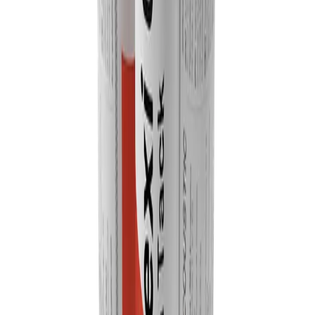
agressive, et donc certifiée conformément à la législation européenne
la plus récente, permettant à Flexi Glue Ultra d'être utilisé dans
n'importe quel environnement.
Flexi Glue Ultra est également parfait pour une utilisation avec les
solutions Vicoustic en polyuréthane (mousse) ou en polystyrène
(EPS), assurant leur application correcte et sûre sur les surfaces d'une
pièce. Flexi Glue Ultra a été conçu en collaboration avec les
principaux professionnels de l'industrie chimique. Les tests ont
révélé une excellente résistance et polyvalence lorsqu'ils sont
appliqués à une gamme de matériaux.
Préparation :
Les surfaces à coller doivent être sèches, propres et exemptes de
poussière et de graisse.