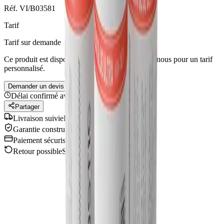
Réf.
VI/B03581
Tarif
Tarif sur demande
Ce produit est disponible sur devis — contactez-nous pour un tarif
personnalisé.
Demander un devis
Délai confirmé avant expédition
Partager
Livraison suivie
France & Europe
Garantie constructeur
Pièces & main d'œuvre
Paiement sécurisé
Stripe 3D Secure
Retour possible
Sous conditions
Description
Caractéristiques
Présentation
Description produit