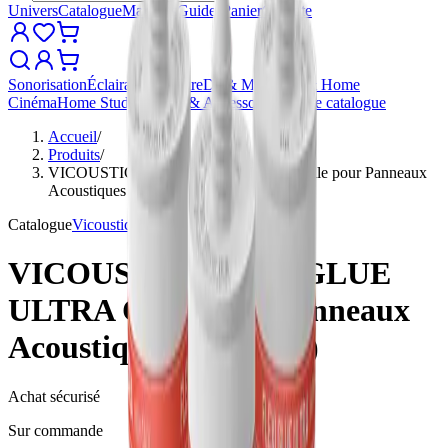
Univers
Catalogue
Marques
Guides
Panier
Compte
Sonorisation
Éclairage
Structure
DJ & Mix
Hi-Fi & Home
Cinéma
Home Studio
Câbles & Accessoires
Tout le catalogue
Accueil
/
Produits
/
VICOUSTIC FLEXI GLUE ULTRA Colle pour Panneaux
Acoustiques (lot de 12)
Catalogue
Vicoustic
VICOUSTIC FLEXI GLUE
ULTRA Colle pour Panneaux
Acoustiques (lot de 12)
Achat sécurisé
Sur commande