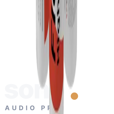
Collage :
Appliquer uniformément l'adhésif à l'aide d'un pistolet à main ou à
pression sur les surfaces à coller. Rejoignez-les immédiatement.
L'épaisseur de la couche dépend de la consistance des matériaux à
coller. Une application unilatérale est possible. Dans ce cas, joindre
les pièces avant formation d'une peau à la surface de la couche
adhésive. Appuyez bien. Assurez-vous que les deux surfaces sont
bien mouillées.
Dimensions : 1 tube = 310 ml (vendu par lot de 12).
sono
Caractéristiques
AUDIO PRO