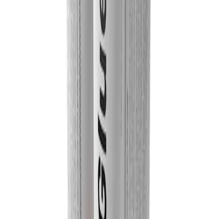
adhésive. Appuyez bien. Assurez-vous que les deux surfaces sont
bien mouillées.
Dimensions : 1 tube = 310 ml (vendu par lot de 12).
Description
Présentation
Description produit
Les points essentiels pour comprendre l'usage, le positionnement et
les avantages de cette référence.
Description :
La Flexi Glue Ultra de Vicoustic est conçue pour être utilisée avec
une variété de matériaux. Sa composition chimique est non