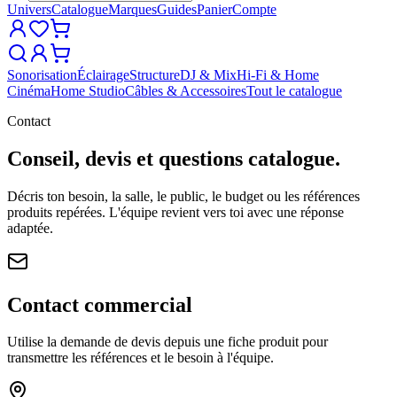
Univers
Catalogue
Marques
Guides
Panier
Compte
Sonorisation
Éclairage
Structure
DJ & Mix
Hi-Fi & Home
Cinéma
Home Studio
Câbles & Accessoires
Tout le catalogue
Contact
Conseil, devis et questions catalogue.
Décris ton besoin, la salle, le public, le budget ou les références
produits repérées. L'équipe revient vers toi avec une réponse
adaptée.
Contact commercial
Utilise la demande de devis depuis une fiche produit pour
transmettre les références et le besoin à l'équipe.