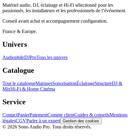
Matériel audio, DJ, éclairage et Hi-Fi sélectionné pour les
passionnés, les installateurs et les professionnels de l’événement.
Conseil avant achat et accompagnement configuration.
France & Europe.
Univers
Audiophile
DJ
Pro
Tous les univers
Catalogue
Tout le catalogue
Marques
Sonorisation
Éclairage
Structure
DJ &
Mix
Hi-Fi & Home Cinéma
Service
Contact
Panier
Paiement
Compte client
Guides & conseils
Mentions
légales
CGV
Parler à un expert
Gestion des cookies
©
2026
Sono Audio Pro. Tous droits réservés.