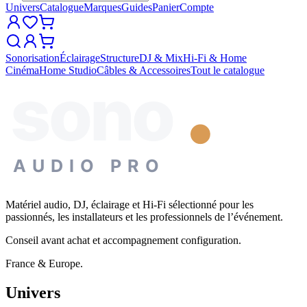
Univers
Catalogue
Marques
Guides
Panier
Compte
Sonorisation
Éclairage
Structure
DJ & Mix
Hi-Fi & Home
Cinéma
Home Studio
Câbles & Accessoires
Tout le catalogue
sono
AUDIO PRO
Matériel audio, DJ, éclairage et Hi-Fi sélectionné pour les
passionnés, les installateurs et les professionnels de l’événement.
Conseil avant achat et accompagnement configuration.
France & Europe.
Univers