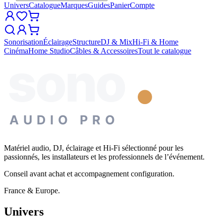
Univers
Catalogue
Marques
Guides
Panier
Compte
Sonorisation
Éclairage
Structure
DJ & Mix
Hi-Fi & Home
Cinéma
Home Studio
Câbles & Accessoires
Tout le catalogue
sono
AUDIO PRO
Matériel audio, DJ, éclairage et Hi-Fi sélectionné pour les
passionnés, les installateurs et les professionnels de l’événement.
Conseil avant achat et accompagnement configuration.
France & Europe.
Univers