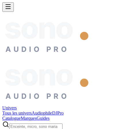
sono
AUDIO PRO
sono
AUDIO PRO
Univers
Tous les univers
Audiophile
DJ
Pro
Catalogue
Marques
Guides