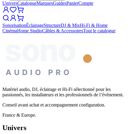
Univers
Catalogue
Marques
Guides
Panier
Compte
Sonorisation
Éclairage
Structure
DJ & Mix
Hi-Fi & Home
Cinéma
Home Studio
Câbles & Accessoires
Tout le catalogue
sono
AUDIO PRO
Matériel audio, DJ, éclairage et Hi-Fi sélectionné pour les
passionnés, les installateurs et les professionnels de l’événement.
Conseil avant achat et accompagnement configuration.
France & Europe.
Univers