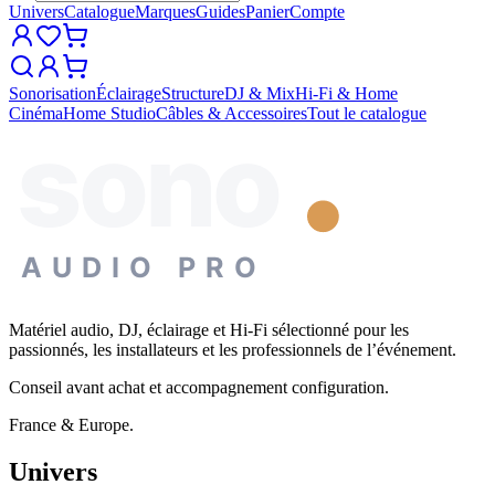
Univers
Catalogue
Marques
Guides
Panier
Compte
Sonorisation
Éclairage
Structure
DJ & Mix
Hi-Fi & Home
Cinéma
Home Studio
Câbles & Accessoires
Tout le catalogue
sono
AUDIO PRO
Matériel audio, DJ, éclairage et Hi-Fi sélectionné pour les
passionnés, les installateurs et les professionnels de l’événement.
Conseil avant achat et accompagnement configuration.
France & Europe.
Univers