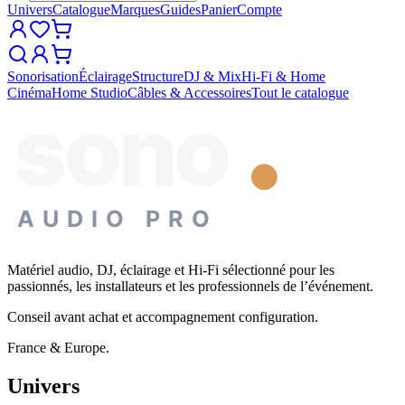
Univers
Catalogue
Marques
Guides
Panier
Compte
Sonorisation
Éclairage
Structure
DJ & Mix
Hi-Fi & Home
Cinéma
Home Studio
Câbles & Accessoires
Tout le catalogue
sono
AUDIO PRO
Matériel audio, DJ, éclairage et Hi-Fi sélectionné pour les
passionnés, les installateurs et les professionnels de l’événement.
Conseil avant achat et accompagnement configuration.
France & Europe.
Univers