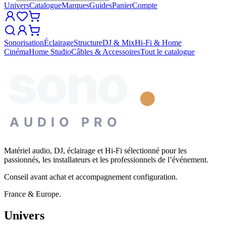
Univers
Catalogue
Marques
Guides
Panier
Compte
Sonorisation
Éclairage
Structure
DJ & Mix
Hi-Fi & Home
Cinéma
Home Studio
Câbles & Accessoires
Tout le catalogue
sono
AUDIO PRO
Matériel audio, DJ, éclairage et Hi-Fi sélectionné pour les
passionnés, les installateurs et les professionnels de l’événement.
Conseil avant achat et accompagnement configuration.
France & Europe.
Univers