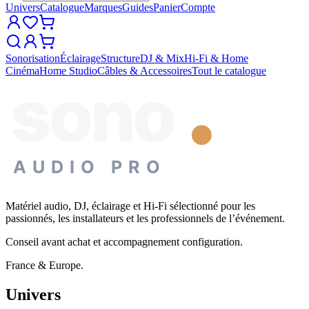
Univers
Catalogue
Marques
Guides
Panier
Compte
Sonorisation
Éclairage
Structure
DJ & Mix
Hi-Fi & Home
Cinéma
Home Studio
Câbles & Accessoires
Tout le catalogue
sono
AUDIO PRO
Matériel audio, DJ, éclairage et Hi-Fi sélectionné pour les
passionnés, les installateurs et les professionnels de l’événement.
Conseil avant achat et accompagnement configuration.
France & Europe.
Univers