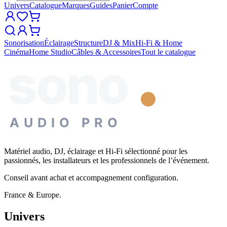
Univers
Catalogue
Marques
Guides
Panier
Compte
Sonorisation
Éclairage
Structure
DJ & Mix
Hi-Fi & Home
Cinéma
Home Studio
Câbles & Accessoires
Tout le catalogue
sono
AUDIO PRO
Matériel audio, DJ, éclairage et Hi-Fi sélectionné pour les
passionnés, les installateurs et les professionnels de l’événement.
Conseil avant achat et accompagnement configuration.
France & Europe.
Univers