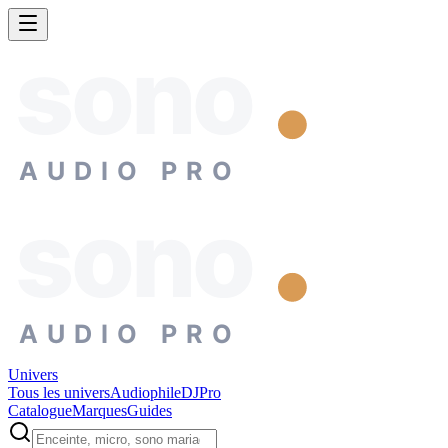
sono
AUDIO PRO
sono
AUDIO PRO
Univers
Tous les univers
Audiophile
DJ
Pro
Catalogue
Marques
Guides