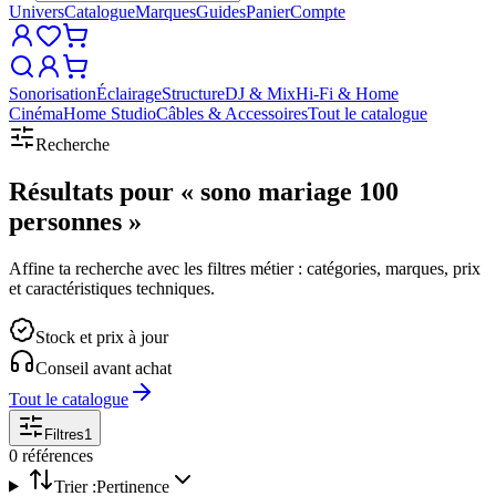
Univers
Catalogue
Marques
Guides
Panier
Compte
Sonorisation
Éclairage
Structure
DJ & Mix
Hi-Fi & Home
Cinéma
Home Studio
Câbles & Accessoires
Tout le catalogue
Recherche
Résultats pour
«
sono mariage 100
personnes
»
Affine ta recherche avec les filtres métier : catégories, marques, prix
et caractéristiques techniques.
Stock et prix à jour
Conseil avant achat
Tout le catalogue
Filtres
1
0
référence
s
Trier :
Pertinence