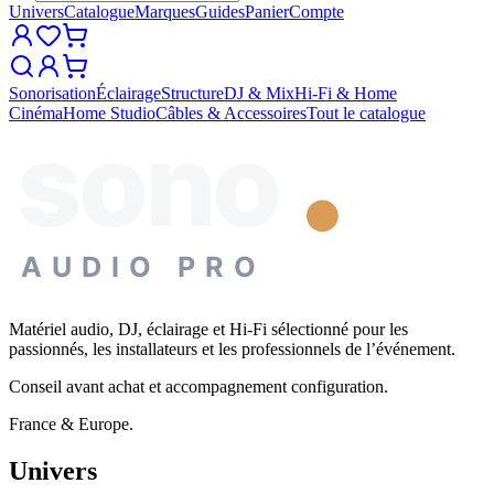
Univers
Catalogue
Marques
Guides
Panier
Compte
Sonorisation
Éclairage
Structure
DJ & Mix
Hi-Fi & Home
Cinéma
Home Studio
Câbles & Accessoires
Tout le catalogue
sono
AUDIO PRO
Matériel audio, DJ, éclairage et Hi-Fi sélectionné pour les
passionnés, les installateurs et les professionnels de l’événement.
Conseil avant achat et accompagnement configuration.
France & Europe.
Univers