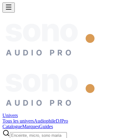
sono
AUDIO PRO
sono
AUDIO PRO
Univers
Tous les univers
Audiophile
DJ
Pro
Catalogue
Marques
Guides