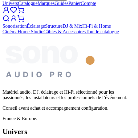
Univers
Catalogue
Marques
Guides
Panier
Compte
Sonorisation
Éclairage
Structure
DJ & Mix
Hi-Fi & Home
Cinéma
Home Studio
Câbles & Accessoires
Tout le catalogue
sono
AUDIO PRO
Matériel audio, DJ, éclairage et Hi-Fi sélectionné pour les
passionnés, les installateurs et les professionnels de l’événement.
Conseil avant achat et accompagnement configuration.
France & Europe.
Univers