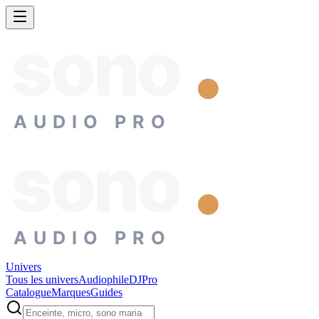
sono
AUDIO PRO
sono
AUDIO PRO
Univers
Tous les univers
Audiophile
DJ
Pro
Catalogue
Marques
Guides