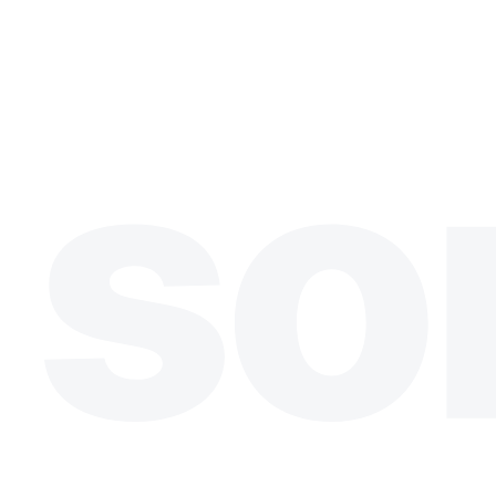
Besoin de valider ce produit ?
Notre équipe peut confirmer l'usage, la compatibilité et les alternatives
so
Caractéristiques