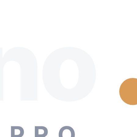
no
 PRO