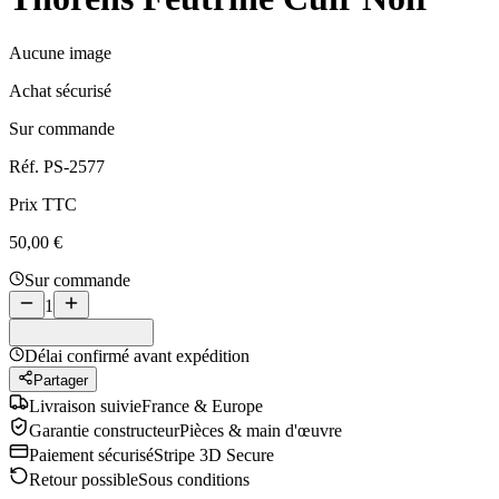
Aucune image
Achat sécurisé
Sur commande
Réf.
PS-2577
Prix TTC
50,00 €
Sur commande
1
Délai confirmé avant expédition
Partager
Livraison suivie
France & Europe
Garantie constructeur
Pièces & main d'œuvre
Paiement sécurisé
Stripe 3D Secure
Retour possible
Sous conditions