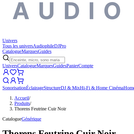
AUDIO
Univers
Tous les univers
Audiophile
DJ
Pro
Catalogue
Marques
Guides
Univers
Catalogue
Marques
Guides
Panier
Compte
Sonorisation
Éclairage
Structure
DJ & Mix
Hi-Fi & Home Cinéma
Home
Accueil
/
Produits
/
Thorens Feutrine Cuir Noir
Catalogue
Générique
Thorens Feutrine Cuir Noir