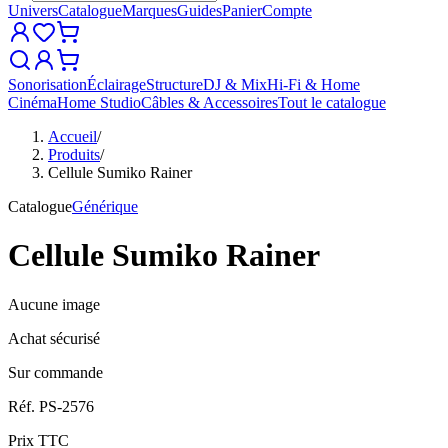
Univers
Catalogue
Marques
Guides
Panier
Compte
Sonorisation
Éclairage
Structure
DJ & Mix
Hi-Fi & Home
Cinéma
Home Studio
Câbles & Accessoires
Tout le catalogue
Accueil
/
Produits
/
Cellule Sumiko Rainer
Catalogue
Générique
Cellule Sumiko Rainer
Aucune image
Achat sécurisé
Sur commande
Réf.
PS-2576
Prix TTC