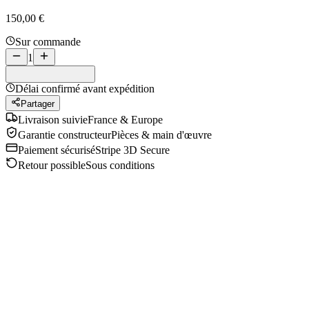
150,00 €
Sur commande
1
Délai confirmé avant expédition
Partager
Livraison suivie
France & Europe
Garantie constructeur
Pièces & main d'œuvre
Paiement sécurisé
Stripe 3D Secure
Retour possible
Sous conditions
Description
Caractéristiques
Présentation
Description produit
La présentation détaillée de cette référence sera complétée
prochainement.