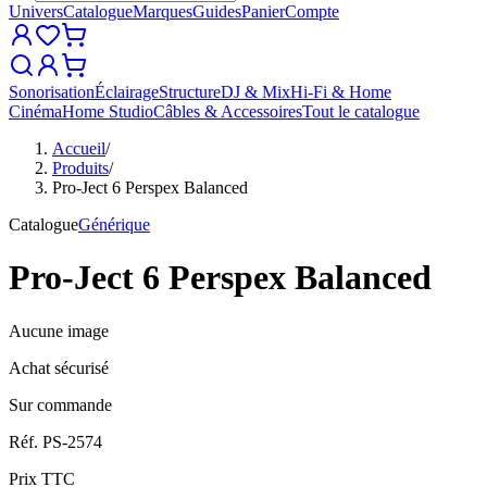
Univers
Catalogue
Marques
Guides
Panier
Compte
Sonorisation
Éclairage
Structure
DJ & Mix
Hi-Fi & Home
Cinéma
Home Studio
Câbles & Accessoires
Tout le catalogue
Accueil
/
Produits
/
Pro-Ject 6 Perspex Balanced
Catalogue
Générique
Pro-Ject 6 Perspex Balanced
Aucune image
Achat sécurisé
Sur commande
Réf.
PS-2574
Prix TTC