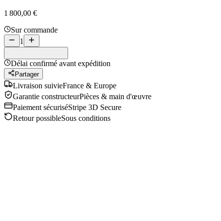
1 800,00 €
Sur commande
1
Délai confirmé avant expédition
Partager
Livraison suivie
France & Europe
Garantie constructeur
Pièces & main d'œuvre
Paiement sécurisé
Stripe 3D Secure
Retour possible
Sous conditions
Description
Caractéristiques
Présentation
Description produit
La présentation détaillée de cette référence sera complétée
prochainement.